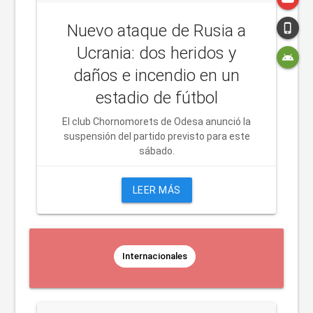
photo_camera
Nuevo ataque de Rusia a
phone_iphone
message
Ucrania: dos heridos y
android
daños e incendio en un
estadio de fútbol
link
El club Chornomorets de Odesa anunció la
suspensión del partido previsto para este
sábado.
COPIAR
LEER MÁS
Internacionales