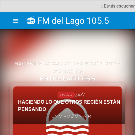
:: Estás escuchando :: - FM del Lago 1
📻 FM del Lago 105.5
menu